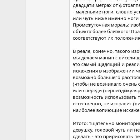
двадцати метрах от фотоаппа
- маленькие ноги, словно ус
или чуть ниже именно ноги 
Промежуточная мораль: изо
объекта более близкого! Пр
соответствуют их положени
В реале, конечно, такого и
мы делаем манип с виселице
это самый щадящий и реалис
искажения в изображении че
возможно большего расстоян
(чтобы не возникало очень 
или спереди (перпендикулярн
возможность использовать т
естественно, не исправит (в
наиболее вопиющие искажен
Итого: тщательно мониторим
девушку, головой чуть ли н
сделать - это пририсовать пет