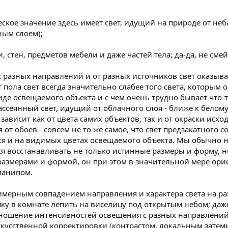
еское значение здесь имеет свет, идущий на природе от неба
ным слоем);
, стен, предметов мебели и даже частей тела; да-да, не смей
с разных направлений и от разных источников свет оказыва
 пола свет всегда значительно слабее того света, которым ос
де освещаемого объекта и с чем очень трудно бывает что-т
ссеянный свет, идущий от облачного слоя - ближе к белому;
 зависит как от цвета самих объектов, так и от окраски исх
т обоев - совсем не то же самое, что свет предзакатного с
я и на видимых цветах освещаемого объекта. Мы обычно не
ся восстанавливать не только истинные размеры и форму, н
 размерами и формой, он при этом в значительной мере ори
манипом.
имерным совпадением направления и характера света на ра
 в комнате лепить на виселицу под открытым небом; даже 
отношение интенсивностей освещения с разных направлений 
скусственной корректировки (контрастом, локальным затемн