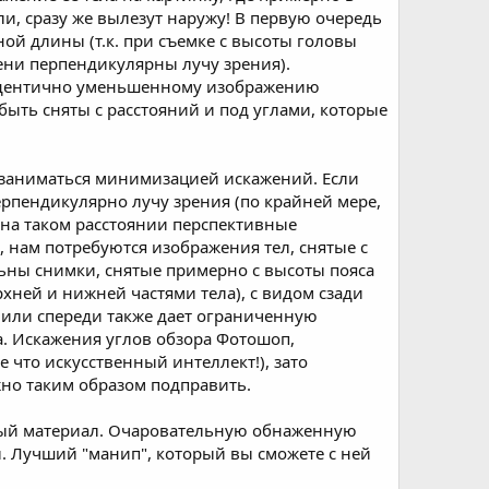
ли, сразу же вылезут наружу! В первую очередь
ной длины (т.к. при съемке с высоты головы
ени перпендикулярны лучу зрения).
 идентично уменьшенному изображению
быть сняты с расстояний и под углами, которые
я заниматься минимизацией искажений. Если
рпендикулярно лучу зрения (по крайней мере,
 на таком расстоянии перспективные
 нам потребуются изображения тел, снятые с
льны снимки, снятые примерно с высоты пояса
хней и нижней частями тела), с видом сзади
и или спереди также дает ограниченную
. Искажения углов обзора Фотошоп,
е что искусственный интеллект!), зато
но таким образом подправить.
дный материал. Очаровательную обнаженную
ы. Лучший "манип", который вы сможете с ней