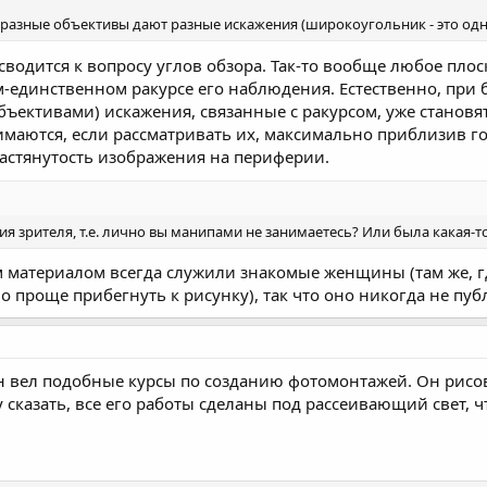
 разные объективы дают разные искажения (широкоугольник - это одно,
 сводится к вопросу углов обзора. Так-то вообще любое пло
-единственном ракурсе его наблюдения. Естественно, при 
ективами) искажения, связанные с ракурсом, уже становя
аются, если рассматривать их, максимально приблизив гол
растянутость изображения на периферии.
ия зрителя, т.е. лично вы манипами не занимаетесь? Или была какая-т
 материалом всегда служили знакомые женщины (там же, гд
о проще прибегнуть к рисунку), так что оно никогда не пуб
н вел подобные курсы по созданию фотомонтажей. Он рисо
у сказать, все его работы сделаны под рассеивающий свет, 