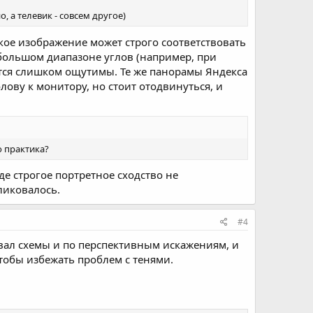
 а телевик - совсем другое)
ское изображение может строго соответствовать
большом диапазоне углов (например, при
тся слишком ощутимы. Те же панорамы Яндекса
ову к монитору, но стоит отодвинуться, и
о практика?
е строгое портретное сходство не
ликовалось.
#4
вал схемы и по перспективным искажениям, и
чтобы избежать проблем с тенями.