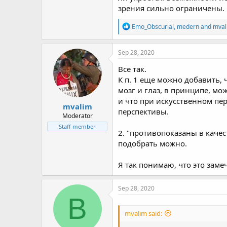
зрения сильно ограничены.
R
Emo_Obscurial
,
medern
and
mval
e
a
c
Sep 28, 2020
t
i
Все так.
o
К п. 1 еще можно добавить, 
n
мозг и глаз, в принципе, мо
s
:
и что при искусственном пе
mvalim
перспективы.
Moderator
Staff member
2. "противопоказаны в качес
подобрать можно.
Я так понимаю, что это заме
Sep 28, 2020
B
mvalim said: