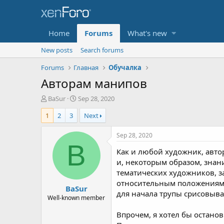
Home
Forums
What's new
New posts
Search forums
Forums
Главная
Обучалка
Авторам манипов
T
S
BaSur
Sep 28, 2020
h
t
1
2
3
Next
r
a
e
r
a
t
Sep 28, 2020
d
d
B
Как и любой художник, авто
s
a
t
t
и, некоторым образом, знан
a
e
тематических художников, 
r
относительным положениям э
BaSur
t
для начала трупы срисовыват
e
Well-known member
r
Впрочем, я хотел бы остано