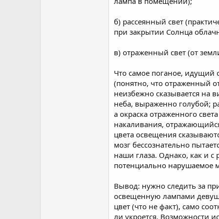
лампа в помещении);
б) рассеянный свет (практич
при закрытии Солнца облач
в) отраженный свет (от земли
Что самое поганое, идущий 
(понятно, что отраженный от
неизбежно сказывается на ви
неба, выраженно голубой; ра
а окраска отраженного света
накаливания, отражающийся о
цвета освещения сказываютс
мозг бессознательно пытает
наши глаза. Однако, как и с
потенциально нарушаемое 
Вывод: нужно следить за пр
освещенную лампами девушку
цвет (что не факт), само со
ли укроется. Возможности и