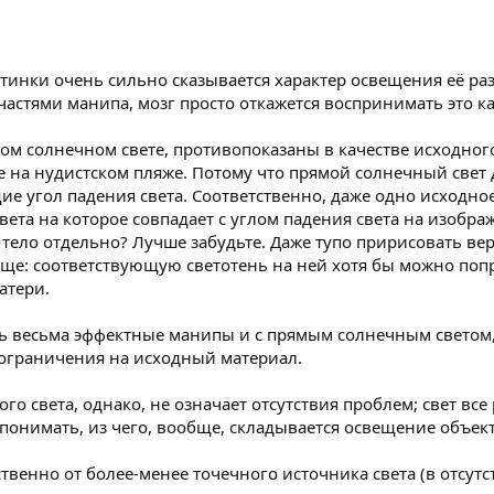
тинки очень сильно сказывается характер освещения её разн
стями манипа, мозг просто откажется воспринимать это ка
ом солнечном свете, противопоказаны в качестве исходног
 на нудистском пляже. Потому что прямой солнечный свет д
 угол падения света. Соответственно, даже одно исходное
вета на которое совпадает с углом падения света на изобра
тело отдельно? Лучше забудьте. Даже тупо пририсовать ве
роще: соответствующую светотень на ней хотя бы можно по
атери.
ть весьма эффектные манипы и с прямым солнечным светом, 
 ограничения на исходный материал.
го света, однако, не означает отсутствия проблем; свет все
 понимать, из чего, вообще, складывается освещение объект
твенно от более-менее точечного источника света (в отсутс