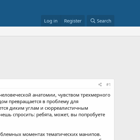
Log in
Register
Search
#1
человеческой анатомии, чувством трехмерного
ядом превращается в проблему для
ется диким углам и сюрреалистичным
ешь спросить: ребята, может, вы попробуете
проблемных моментах тематических манипов.