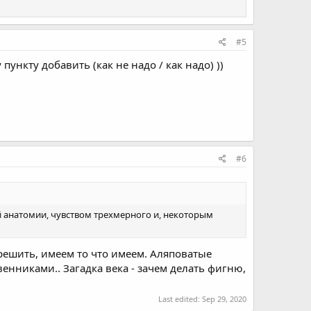
#5
нкту добавить (как не надо / как надо) ))
#6
 анатомии, чувством трехмерного и, некоторым
решить, имеем то что имеем. Аляповатые
енниками.. Загадка века - зачем делать фигню,
Last edited:
Sep 29, 2020