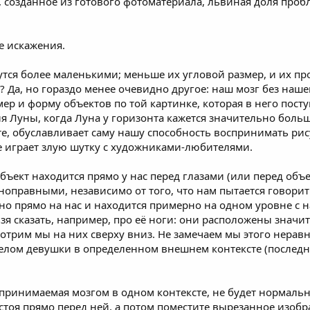
, созданное из готового фотоматериала, львиная доля пробл
е искажения.
утся более маленькими; меньше их угловой размер, и их пр
? Да, но гораздо менее очевидно другое: наш мозг без наш
ер и форму объектов по той картинке, которая в него пост
 Луны, когда Луна у горизонта кажется значительно больш
чёте, обуславливает саму нашу способность воспринимать р
же играет злую шутку с художниками-любителями.
бъект находится прямо у нас перед глазами (или перед объ
вноправными, независимо от того, что нам пытается говори
но прямо на нас и находится примерно на одном уровне с 
ьзя сказать, например, про её ноги: они расположены значи
мотрим мы на них сверху вниз. Не замечаем мы этого нерав
 телом девушки в определенном внешнем контексте (последн
принимаемая мозгом в одном контексте, не будет нормаль
стоя прямо перед ней, а потом поместите вырезанное изобра