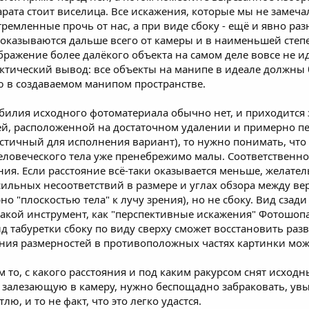
рата стоит виселица. Все искажения, которые мы не замеча
тремленные прочь от нас, а при виде сбоку - ещё и явно раз
оказываются дальше всего от камеры и в наименьшей степ
бражение более далёкого объекта на самом деле вовсе не
актический вывод: все объекты на манипе в идеале должны 
ю в создаваемом манипом пространстве.
зобилия исходного фотоматериала обычно нет, и приходитс
й, расположенной на достаточном удалении и примерно пе
тичный для исполнения вариант), то нужно понимать, что
ловеческого тела уже пренебрежимо малы. Соответственно,
ия. Если расстояние всё-таки оказывается меньше, желате
сильных несоответствий в размере и углах обзора между вер
о "плоскостью тела" к лучу зрения), но не сбоку. Вид сзад
акой инструмент, как "перспективные искажения" Фотошопа
ид табуретки сбоку по виду сверху сможет восстановить разв
ия размерностей в противоположных частях картинки мож
 то, с какого расстояния и под каким ракурсом снят исхо
е залезающую в камеру, нужно беспощадно забраковать, ув
лю, и то не факт, что это легко удастся.