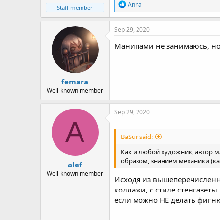
R
Anna
Staff member
e
a
c
Sep 29, 2020
t
i
Манипами не занимаюсь, но п
o
n
s
:
femara
Well-known member
Sep 29, 2020
A
BaSur said:
Как и любой художник, автор 
образом, знанием механики (как
alef
Well-known member
Исходя из вышеперечисленны
коллажи, с стиле стенгазеты
если можно НЕ делать фигню