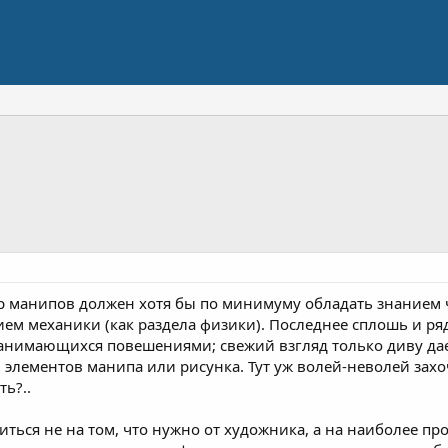
р манипов должен хотя бы по минимуму обладать знанием 
ием механики (как раздела физики). Последнее сплошь и р
занимающихся повешениями; свежий взгляд только диву да
лементов манипа или рисунка. Тут уж волей-неволей захоч
ь?..
виться не на том, что нужно от художника, а на наиболее 