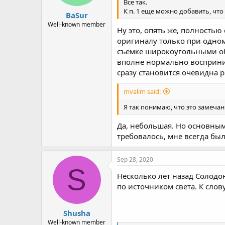
Все так.
К п. 1 еще можно добавить, что
BaSur
Well-known member
Ну это, опять же, полностью
оригиналу только при одном
съемке широкоугольными объ
вполне нормально восприним
сразу становится очевидна 
mvalim said:
Я так понимаю, что это замечан
Да, небольшая. Но основным
требовалось, мне всегда был
Sep 28, 2020
S
Несколько лет назад Солодо
по источником света. К слов
Shusha
Well-known member