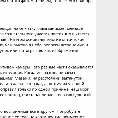
ем с этого фотоматериала, точнее, его подбора,
оекция на сетчатку глаза занимает меньше
его сознательного участия постоянно пытается
упает. На этом основаны многие оптические
е, чем высоко в небе, вопреки астрономии и
исунок или фотографию как изображение
ективом камеры), его разные части оказываются
ть интуиция. Когда мы разговариваем с
нашими глазами, на расстоянии вытянутой
тельно дальше от глаз, а потому их угловой
ноправия только по одной причине: наш мозг,
ее важно!), восстанавливает тело как цельный
но восприниматься в другом. Попробуйте
жение ее тела на картинку, где примерно в