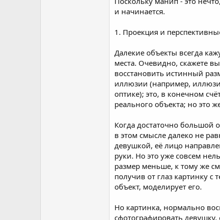
Поскольку манип - это нечто
и начинается.
1. Проекция и перспективны
Далекие объекты всегда каж
места. Очевидно, скажете вы
восстановить истинный разм
иллюзии (например, иллюзия
оптике); это, в конечном с
реального объекта; но это 
Когда достаточно большой о
в этом смысле далеко не ра
девушкой, её лицо направле
руки. Но это уже совсем нел
размер меньше, к тому же с
получив от глаз картинку с
объект, моделирует его.
Но картинка, нормально вос
сфотографировать девушку, 