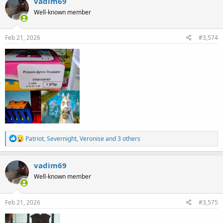
vadim69
t
Well-known member
i
o
n
s
Feb 21, 2026
#3,574
:
R
Patriot
,
Severnight
,
Veronise
and 3 others
e
a
c
vadim69
t
Well-known member
i
o
n
s
Feb 21, 2026
#3,575
: