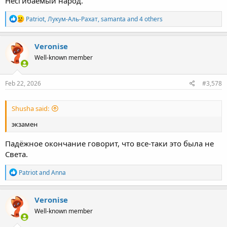
Несгибаемый народ.
R
Patriot
,
Лукум-Аль-Рахат
,
samanta
and 4 others
e
a
c
Veronise
t
Well-known member
i
o
n
s
Feb 22, 2026
#3,578
:
Shusha said:
экзамен
Падёжное окончание говорит, что все-таки это была не
Света.
R
Patriot
and
Anna
e
a
c
Veronise
t
Well-known member
i
o