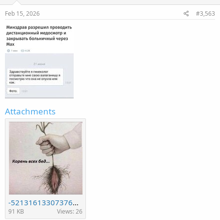
n
s
Feb 15, 2026
#3,563
:
Attachments
-5213161330737615317_121.jpg
91 KB
Views: 26