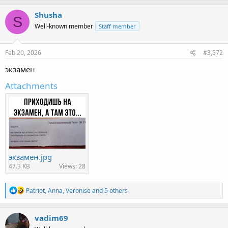
a
c
Shusha
S
t
Well-known member
Staff member
i
o
n
s
Feb 20, 2026
#3,572
:
экзамен
Attachments
экзамен.jpg
47.3 KB
Views: 28
R
Patriot
,
Anna
,
Veronise
and 5 others
e
a
c
vadim69
t