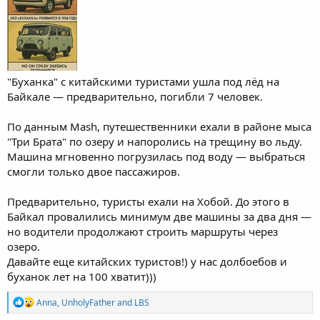
"Буханка" с китайскими туристами ушла под лёд на
Байкале — предварительно, погибли 7 человек.
По данным Mash, путешественники ехали в районе мыса
"Три Брата" по озеру и напоролись на трещину во льду.
Машина мгновенно погрузилась под воду — выбраться
смогли только двое пассажиров.
Предварительно, туристы ехали на Хобой. До этого в
Байкал провалились минимум две машины за два дня —
но водители продолжают строить маршруты через
озеро.
Давайте еще китайских туристов!) у нас долбоебов и
буханок лет на 100 хватит)))
R
Anna
,
UnholyFather
and
LBS
e