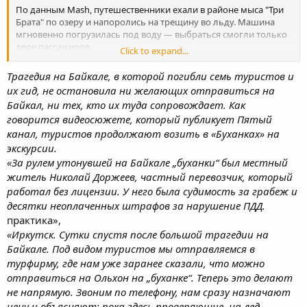
По данным Mash, путешественники ехали в районе мыса "Три
Брата" по озеру и напоролись на трещину во льду. Машина
мгновенно погрузилась под воду — выбраться смогли только
двое пассажиров.
Click to expand...
Предварительно, туристы ехали на Хобой. До этого в Байкал
Трагедия на Байкале, в которой погибли семь туристов и
провалились минимум две машины за два дня — но водители
их гид, не остановила ни желающих отправиться на
продолжают строить маршруты через озеро.
Байкал, ни тех, кто их туда сопровождает. Как
Давайте еще китайских туристов!) у нас долбоебов и буханок
говорится видеосюжете, который публикует Пятый
лет на 100 хватит)))
канал, туристов продолжают возить в «Буханках» на
экскурсии.
«За рулем утонувшей на Байкале „буханки“ был местный
житель Николай Доржеев, частный перевозчик, который
работал без лицензии. У него была судимость за грабеж и
десятки неоплаченных штрафов за нарушение ПДД.
практика»,
«Иркутск. Сутки спустя после большой трагедии на
Байкале. Под видом туристов мы отправляемся в
турфирму, где нам уже заранее сказали, что можно
отправиться на Ольхон на „буханке“. Теперь это делают
не напрямую. Звоним по телефону, нам сразу назначают
цену и объясняют: пока здесь проверяющие, на лед