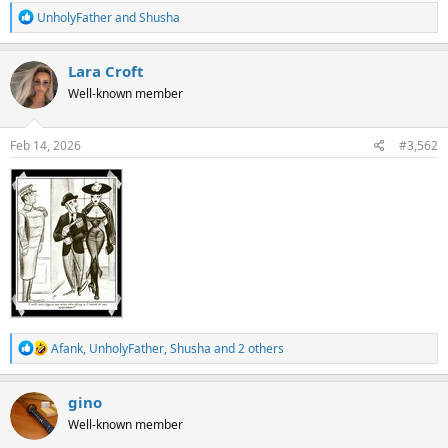
R
UnholyFather
and
Shusha
e
a
c
Lara Croft
t
Well-known member
i
o
n
s
Feb 14, 2026
#3,562
:
R
Afank
,
UnholyFather
,
Shusha
and 2 others
e
a
c
gino
t
Well-known member
i
o