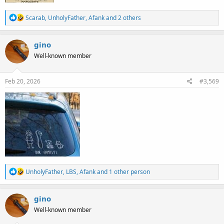
R
Scarab
,
UnholyFather
,
Afank
and 2 others
e
a
c
gino
t
Well-known member
i
o
n
s
Feb 20, 2026
#3,569
:
R
UnholyFather
,
LBS
,
Afank
and 1 other person
e
a
c
gino
t
Well-known member
i
o