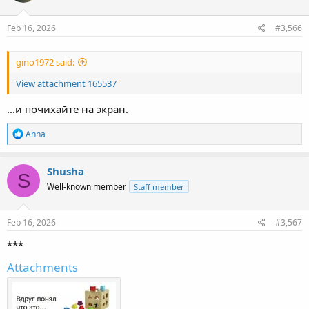
o
n
s
Feb 16, 2026
#3,566
:
gino1972 said:
View attachment 165537
...и почихайте на экран.
R
Anna
e
a
c
Shusha
S
t
Well-known member
Staff member
i
o
n
s
Feb 16, 2026
#3,567
:
***
Attachments