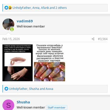
R
UnholyFather
,
Anna
,
Afank
and 2 others
e
a
c
vadim69
t
Well-known member
i
o
n
s
Feb 15, 2026
#3,564
:
R
UnholyFather
,
Shusha
and
Анна
e
a
c
Shusha
S
t
Well-known member
Staff member
i