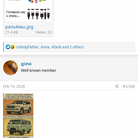
разъёмы.jpg
21.4 KB
Views: 23
R
UnholyFather
,
Anna
,
Afank
and 2 others
e
a
c
gino
t
Well-known member
i
o
n
s
Feb 19, 2026
#3,568
: