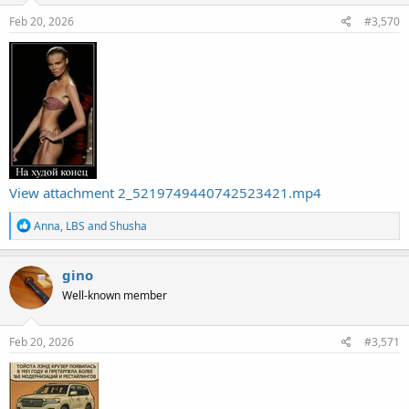
n
s
Feb 20, 2026
#3,570
:
View attachment 2_5219749440742523421.mp4
R
Anna
,
LBS
and
Shusha
e
a
c
gino
t
Well-known member
i
o
n
s
Feb 20, 2026
#3,571
: