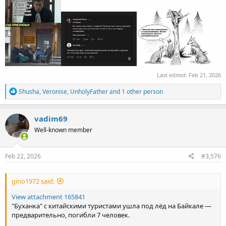
Last edited:
Feb 21, 2026
R
Shusha
,
Veronise
,
UnholyFather
and 1 other person
e
a
c
vadim69
t
Well-known member
i
o
n
s
Feb 22, 2026
#3,576
:
gino1972 said:
View attachment 165841
"Буханка" с китайскими туристами ушла под лёд на Байкале —
предварительно, погибли 7 человек.