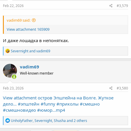
n
s
Feb 22, 2026
#3,579
:
vadim69 said:
View attachment 165909
И даже лошадка в непонятках.
R
Severnight
and
vadim69
e
a
c
vadim69
t
Well-known member
i
o
n
s
Feb 23, 2026
#3,580
:
View attachment остров Эпштейна на Волге. Жуткое
дело… #эпштейн #funny #приколы #смешно
#смешновидео #юмор...mp4
R
UnholyFather
,
Severnight
,
Shusha
and 2 others
e
a