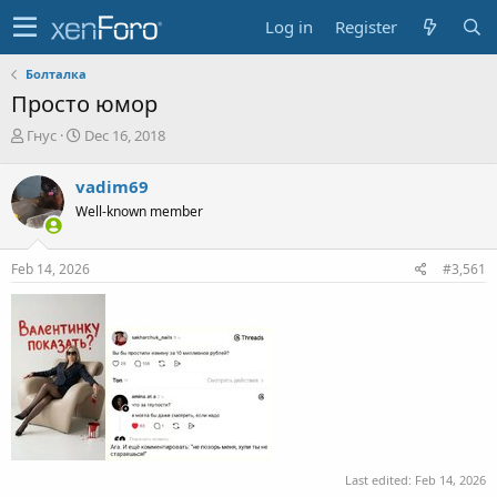
Log in
Register
Болталка
Просто юмор
T
S
Гнус
Dec 16, 2018
h
t
r
a
vadim69
e
r
Well-known member
a
t
d
d
s
a
Feb 14, 2026
#3,561
t
t
a
e
r
t
e
r
Last edited:
Feb 14, 2026