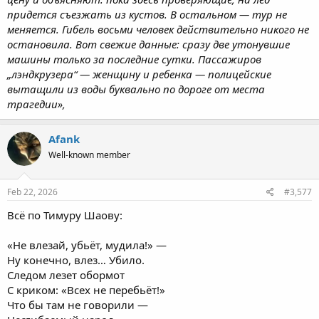
придется съезжать из кустов. В остальном — тур не
меняется. Гибель восьми человек действительно никого не
остановила. Вот свежие данные: сразу две утонувшие
машины только за последние сутки. Пассажиров
„лэндкрузера“ — женщину и ребенка — полицейские
вытащили из воды буквально по дороге от места
трагедии»,
Afank
Well-known member
Feb 22, 2026
#3,577
Всё по Тимуру Шаову:
«Не влезай, убьёт, мудила!» —
Ну конечно, влез… Убило.
Следом лезет обормот
С криком: «Всех не перебьёт!»
Что бы там не говорили —