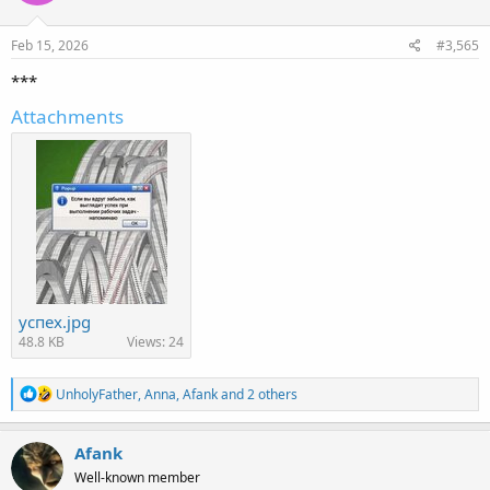
o
n
s
Feb 15, 2026
#3,565
:
***
Attachments
успех.jpg
48.8 KB
Views: 24
R
UnholyFather
,
Anna
,
Afank
and 2 others
e
a
c
Afank
t
Well-known member
i