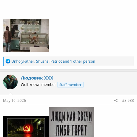
R
UnholyFather
,
Shusha
,
Patriot
and 1 other person
e
a
c
Людовик ХХХ
t
Well-known member
Staff member
i
o
n
s
May 16, 2026
#3,933
: