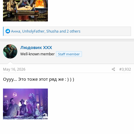
R
Анна
,
UnholyFather
,
Shusha
and 2 others
e
a
c
Людовик ХХХ
t
Well-known member
Staff member
i
o
n
s
May 16, 2026
#3,932
:
Оууу... Это тоже этот ряд же : ) ) )