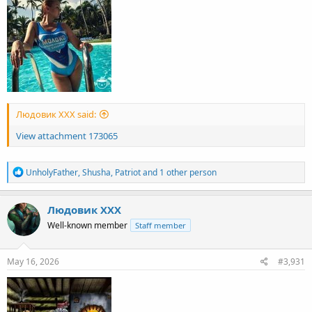
Людовик ХХХ said:
View attachment 173065
R
UnholyFather
,
Shusha
,
Patriot
and 1 other person
e
a
c
Людовик ХХХ
t
Well-known member
Staff member
i
o
n
s
May 16, 2026
#3,931
: