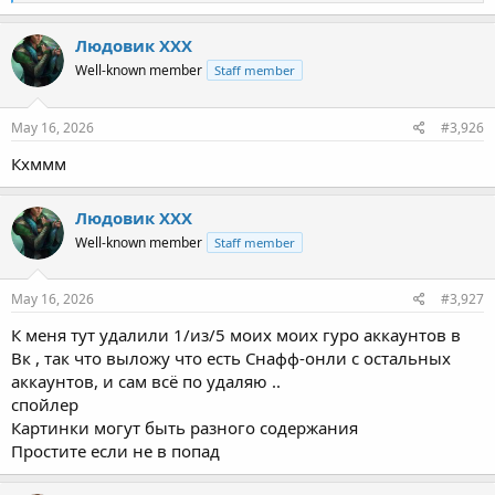
e
a
c
Людовик ХХХ
t
Well-known member
Staff member
i
o
n
s
May 16, 2026
#3,926
:
Кхммм
Людовик ХХХ
Well-known member
Staff member
May 16, 2026
#3,927
К меня тут удалили 1/из/5 моих моих гуро аккаунтов в
Вк , так что выложу что есть Снафф-онли с остальных
аккаунтов, и сам всё по удаляю ..
спойлер
Картинки могут быть разного содержания
Простите если не в попад