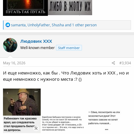
R
samanta
,
UnholyFather
,
Shusha
and 1 other person
e
a
c
Людовик ХХХ
t
Well-known member
Staff member
i
o
n
s
May 16, 2026
#3,934
:
И еще немножко, как бы . Что Людовик хоть и ХХХ , но и
еще немножко с нужного места :? ()