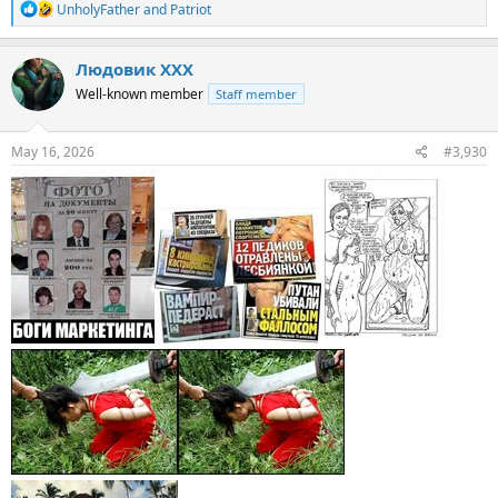
R
UnholyFather
and
Patriot
e
a
c
Людовик ХХХ
t
Well-known member
Staff member
i
o
n
s
May 16, 2026
#3,930
: