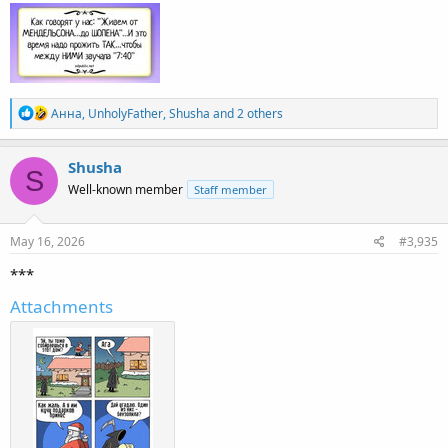
R
Анна
,
UnholyFather
,
Shusha
and 2 others
e
a
c
Shusha
S
t
Well-known member
Staff member
i
o
n
s
May 16, 2026
#3,935
:
***
Attachments