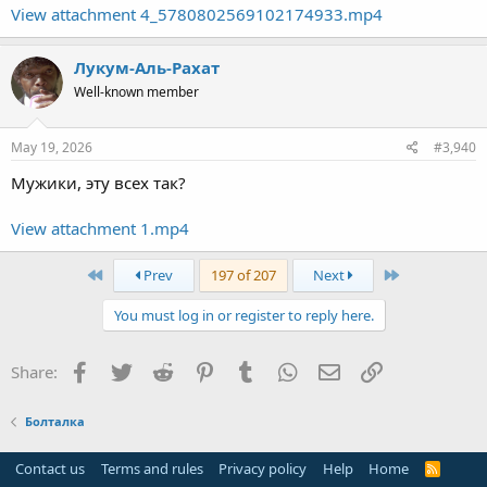
View attachment 4_5780802569102174933.mp4
Лукум-Аль-Рахат
Well-known member
May 19, 2026
#3,940
Мужики, эту всех так?
View attachment 1.mp4
First
Last
Prev
197 of 207
Next
You must log in or register to reply here.
Facebook
Twitter
Reddit
Pinterest
Tumblr
WhatsApp
Email
Link
Share:
Болталка
Contact us
Terms and rules
Privacy policy
Help
Home
R
S