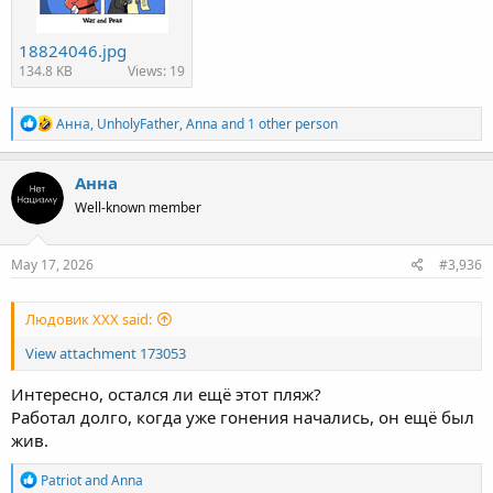
18824046.jpg
134.8 KB
Views: 19
R
Анна
,
UnholyFather
,
Anna
and 1 other person
e
a
c
Анна
t
Well-known member
i
o
n
s
May 17, 2026
#3,936
:
Людовик ХХХ said:
View attachment 173053
Интересно, остался ли ещё этот пляж?
Работал долго, когда уже гонения начались, он ещё был
жив.
R
Patriot
and
Anna