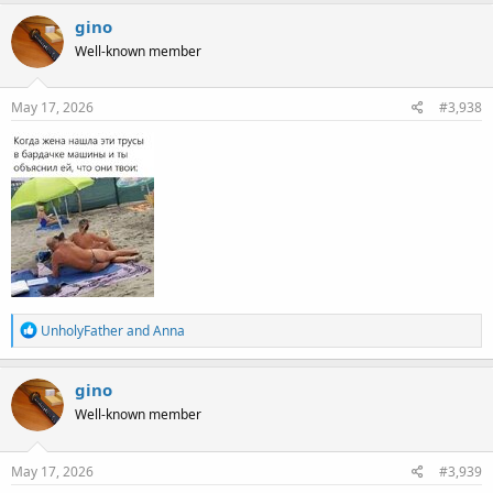
a
c
gino
t
Well-known member
i
o
n
s
May 17, 2026
#3,938
:
R
UnholyFather
and
Anna
e
a
c
gino
t
Well-known member
i
o
n
s
May 17, 2026
#3,939
: