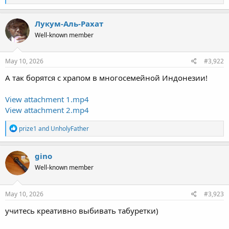
e
a
c
Лукум-Аль-Рахат
t
Well-known member
i
o
n
s
May 10, 2026
#3,922
:
А так борятся с храпом в многосемейной Индонезии!
View attachment 1.mp4
View attachment 2.mp4
R
prize1
and
UnholyFather
e
a
c
gino
t
Well-known member
i
o
n
s
May 10, 2026
#3,923
:
учитесь креативно выбивать табуретки)