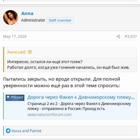
e
a
c
Anna
t
Administrator
Staff member
i
o
n
s
May 17, 2026
#3,937
:
Анна said:
Интересно, остался ли ещё этот пляж?
Работал долго, когда уже гонения начались, он ещё был жив.
Пытались закрыть, но вроде открыли. Для полной
уверенности можно ещё раз в этой теме спросить:
Дорога через Факел к Дивноморскому пляжу - Страница 2 - Россия
Страница 2 из 2 - Дорога через Факел к Дивноморскому
пляжу - отправлено в Россия: Проход есть
www.naturismforum.com
R
Анна
and
Patriot
e