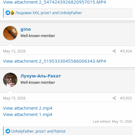
View attachment 2_5474243926820957015.MP4
R
Людовик ХХХ
,
prize1
and
UnholyFather
e
a
c
gino
t
Well-known member
i
o
n
s
May 12, 2026
#3,924
:
View attachment 2_5195333045586006343.MP4
Лукум-Аль-Рахат
Well-known member
May 15, 2026
#3,925
View attachment 2.mp4
View attachment 1.mp4
Last edited:
May 15, 2026
R
UnholyFather
,
prize1
and
Patriot