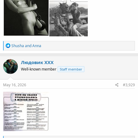
R
Shusha
and
Anna
e
a
c
Людовик ХХХ
t
Well-known member
Staff member
i
o
n
s
May 16, 2026
#3,929
: