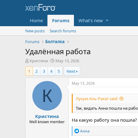
Home
Forums
What's new
New posts
Search forums
Forums
Болталка
Удалённая работа
T
S
Кристина
May 13, 2026
h
t
1
2
3
4
5
Next
r
a
e
r
a
t
May 13, 2026
d
d
К
s
a
Лукум-Аль-Рахат said:
t
t
a
e
Так, видать Анна пошла на работ
r
Кристина
t
На какую работу она пошла?
e
Well-known member
r
R
Анна
e