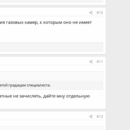
#10
ия газовых камер, к которым оно не имеет
#11
этой градации специалиста.
атные не зачислять, дайте мну отдельную
#12