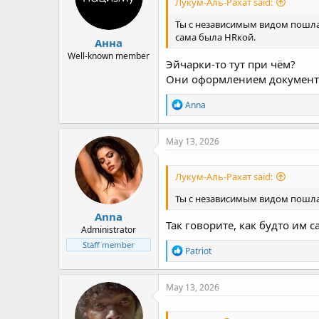
Лукум-Аль-Рахат said:
Ты с независимым видом пошла 
сама была HRкой.
Анна
Well-known member
Эйчарки-то тут при чём?
Они оформлением документов
R
Anna
e
a
c
May 13, 2026
t
i
o
Лукум-Аль-Рахат said:
n
s
Ты с независимым видом пошла 
:
Anna
Так говорите, как будто им 
Administrator
Staff member
R
Patriot
e
a
c
May 13, 2026
t
i
o