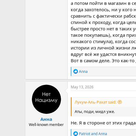
а потом пойти в магазин в с
когда захотелось, ни у кого
сравнить с фактически рабс
спиной к проходу, когда цел
быстрее просто нет в таких 
такое покупаешь), когда при
никакого стимула), когда с
истории из личной жизни люд
вдруг всё же удастся вникну
Вот в самом деле. Это как-т
R
Anna
e
a
c
May 13, 2026
t
i
o
Лукум-Аль-Рахат said:
n
s
Аты, поди, мидл уже.
:
Анна
Не. Я в стороне от этих гра
Well-known member
R
Patriot
and
Anna