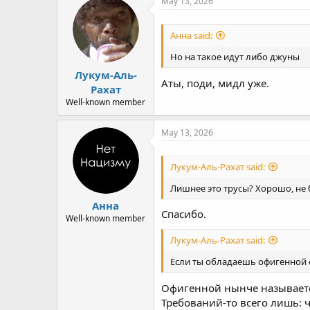
May 13, 2026
t
i
o
Анна said:
n
s
Но на такое идут либо джуны
:
Лукум-Аль-
Аты, поди, мидл уже.
Рахат
Well-known member
May 13, 2026
Лукум-Аль-Рахат said:
Лишнее это трусы? Хорошо, не 
Анна
Спасибо.
Well-known member
Лукум-Аль-Рахат said:
Если ты обладаешь офигенной 
Офигенной нынче называетс
Требований-то всего лишь: ч