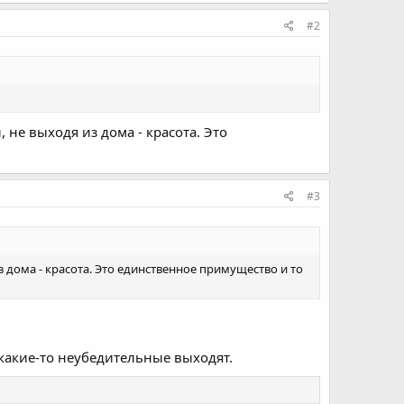
#2
, не выходя из дома - красота. Это
#3
из дома - красота. Это единственное примущество и то
 какие-то неубедительные выходят.