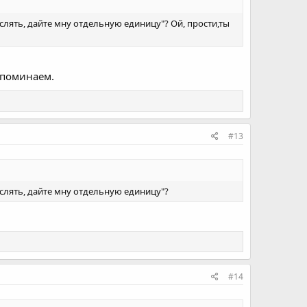
лять, дайте мну отдельную единицу"? Ой, прости,ты
споминаем.
#13
слять, дайте мну отдельную единицу"?
#14