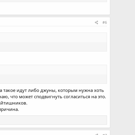
#6
на такое идут либо джуны, которым нужна хоть
аю, что может сподвигнуть согласиться на это.
 айтишников.
 причина.