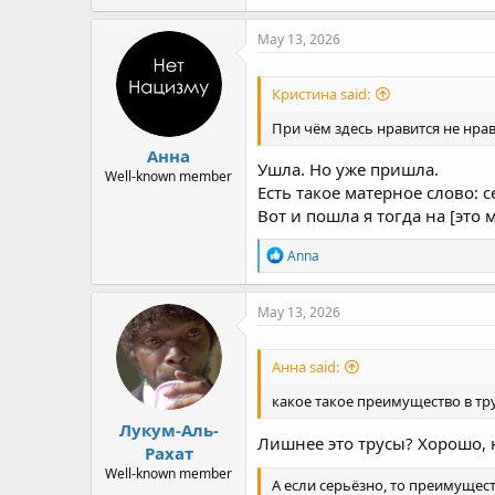
a
c
May 13, 2026
t
i
o
Кристина said:
n
s
При чём здесь нравится не нрав
:
Анна
Ушла. Но уже пришла.
Well-known member
Есть такое матерное слово: 
Вот и пошла я тогда на [это 
R
Anna
e
a
c
May 13, 2026
t
i
o
Анна said:
n
s
какое такое преимущество в тр
:
Лукум-Аль-
Лишнее это трусы? Хорошо, 
Рахат
Well-known member
А если серьёзно, то преимущес