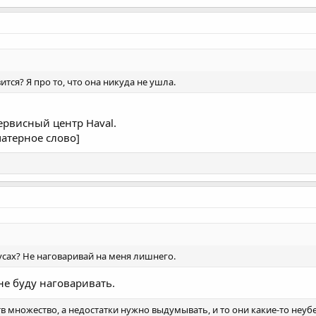
ится? Я про то, что она никуда не ушла.
сервисный центр Haval.
матерное слово]
усах? Не наговаривай на меня лишнего.
не буду наговаривать.
тв множество, а недостатки нужно выдумывать, и то они какие-то неу