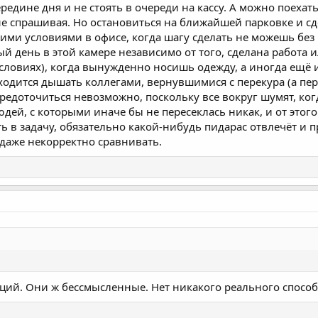
ередине дня и не стоять в очереди на кассу. А можно поехат
 не спрашивая. Но остановиться на ближайшей парковке и сд
кими условиями в офисе, когда шагу сделать не можешь бе
ый день в этой камере независимо от того, сделана работа 
условиях), когда вынужденно носишь одежду, а иногда ещё и
ходится дышать коллегами, вернувшимися с перекура (а пер
осредоточиться невозможно, поскольку все вокруг шумят, ко
ей, с которыми иначе бы не пересеклась никак, и от этого 
ть в задачу, обязательно какой-нибудь пидарас отвлечёт и п
о даже некорректно сравнивать.
даций. Они ж бессмысленные. Нет никакого реального способ