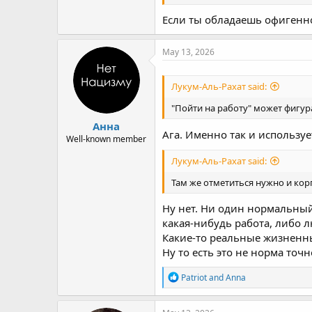
Если ты обладаешь офигенно
May 13, 2026
Лукум-Аль-Рахат said:
"Пойти на работу" может фигур
Анна
Ага. Именно так и используе
Well-known member
Лукум-Аль-Рахат said:
Там же отметиться нужно и ко
Ну нет. Ни один нормальный
какая-нибудь работа, либо л
Какие-то реальные жизненны
Ну то есть это не норма точ
R
Patriot
and
Anna
e
a
c