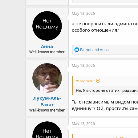
e
a
c
May 13, 2026
t
i
а не попросить ли админа в
o
особого отношения?
n
s
:
Анна
R
Patriot
and
Anna
Well-known member
e
a
c
May 13, 2026
t
i
o
Анна said:
n
s
Не. Я в стороне от этих градац
:
Лукум-Аль-
Ты с независимым видом пош
Рахат
единицу"? Ой, прости,ты са
Well-known member
May 13, 2026