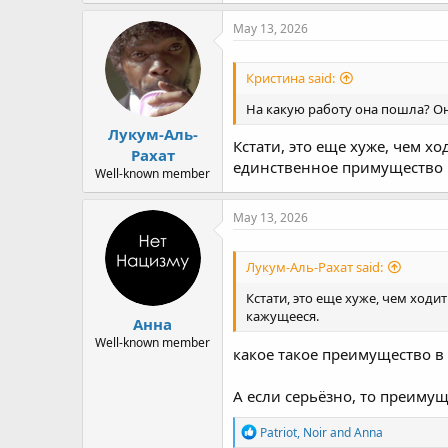
a
c
May 13, 2026
t
i
o
Кристина said:
n
s
На какую работу она пошла? Он
:
Лукум-Аль-
Кстати, это еще хуже, чем хо
Рахат
единственное примущество 
Well-known member
May 13, 2026
Лукум-Аль-Рахат said:
Кстати, это еще хуже, чем ходи
кажущееся.
Анна
Well-known member
какое такое преимущество в
А если серьёзно, то преиму
R
Patriot
,
Noir
and
Anna
e