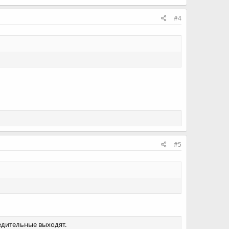
#4
#5
бедительные выходят.