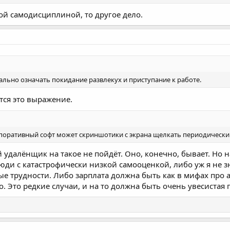
й самодисциплиной, то другое дело.
ально означать покидание развлекух и приступание к работе.
тся это выражение.
рпоративный софт может скриншотики с экрана щелкать периодически
 удалёнщик на такое не пойдёт. Оно, конечно, бывает. Но 
юди с катастрофически низкой самооценкой, либо уж я не зн
е трудности. Либо зарплата должна быть как в мифах про
но. Это редкие случаи, и на то должна быть очень увесистая